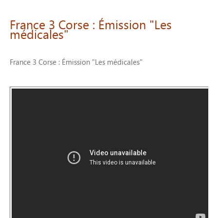
France
3
Corse
:
Émission
"Les
médicales"
France 3 Corse : Émission "Les médicales"